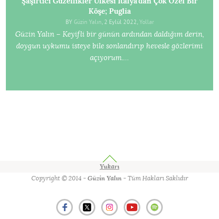
Şaşırtıcı Güzellikler Ülkesi İtalya’dan Çok Özel Bir
Köşe; Puglia
BY
Güzin Yalın
, 2 Eylül 2022,
Yollar
Güzin Yalın – Keyifli bir günün ardından daldığım derin,
doygun uykumu isteye bile sonlandırıp hevesle gözlerimi
açıyorum.…
Yukarı
Copyright © 2014 -
Güzin Yalın
- Tüm Hakları Saklıdır