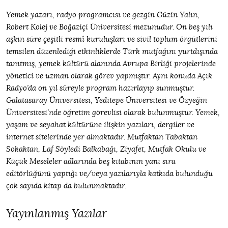
Yemek yazarı, radyo programcısı ve gezgin Güzin Yalın,
Robert Kolej ve Boğaziçi Üniversitesi mezunudur. On beş yılı
aşkın süre çeşitli resmî kuruluşları ve sivil toplum örgütlerini
temsilen düzenlediği etkinliklerde Türk mutfağını yurtdışında
tanıtmış, yemek kültürü alanında Avrupa Birliği projelerinde
yönetici ve uzman olarak görev yapmıştır. Aynı konuda Açık
Radyo’da on yıl süreyle program hazırlayıp sunmuştur.
Galatasaray Üniversitesi, Yeditepe Üniversitesi ve Özyeğin
Üniversitesi’nde öğretim görevlisi olarak bulunmuştur. Yemek,
yaşam ve seyahat kültürüne ilişkin yazıları, dergiler ve
internet sitelerinde yer almaktadır. Mutfaktan Tabaktan
Sokaktan, Laf Söyledi Balkabağı, Ziyafet, Mutfak Okulu ve
Küçük Meseleler adlarında beş kitabının yanı sıra
editörlüğünü yaptığı ve/veya yazılarıyla katkıda bulunduğu
çok sayıda kitap da bulunmaktadır.
Yayınlanmış Yazılar