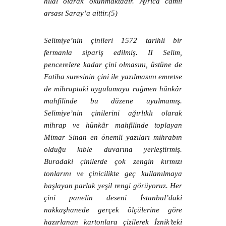
hilal olarak okunmaktadır. Ayrıca camii
arsası Saray’a aittir.(5)
Selimiye’nin çinileri 1572 tarihli bir
fermanla sipariş edilmiş. II Selim,
pencerelere kadar çini olmasını, üstüne de
Fatiha suresinin çini ile yazılmasını emretse
de mihraptaki uygulamaya rağmen hünkâr
mahfilinde bu düzene uyulmamış.
Selimiye’nin çinilerini ağırlıklı olarak
mihrap ve hünkâr mahfilinde toplayan
Mimar Sinan en önemli yazıları mihrabın
olduğu kıble duvarına yerleştirmiş.
Buradaki çinilerde çok zengin kırmızı
tonlarını ve çinicilikte geç kullanılmaya
başlayan parlak yeşil rengi görüyoruz. Her
çini panelin deseni İstanbul’daki
nakkaşhanede gerçek ölçülerine göre
hazırlanan kartonlara çizilerek İznik’teki