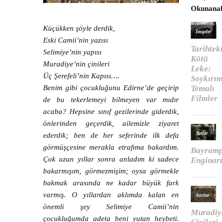
Okunana
Küçükken şöyle derdik,
Eski Camii’nin yazısı
Selimiye’nin yapısı
Muradiye’nin çinileri
Üç Şerefeli’nin Kapısı….
Benim gibi çocukluğunu Edirne’de geçirip
de bu tekerlemeyi bilmeyen var mıdır
acaba? Hepsine sınıf gezilerinde giderdik,
önlerinden geçerdik, ailemizle ziyaret
ederdik; ben de her seferinde ilk defa
görmüşçesine merakla etrafıma bakardım.
Çok uzun yıllar sonra anladım ki sadece
bakarmışım, görmezmişim; oysa görmekle
bakmak arasında ne kadar büyük fark
varmış. O yıllardan aklımda kalan en
önemli şey Selimiye Camii’nin
çocukluğumda adeta beni yutan heybeti.