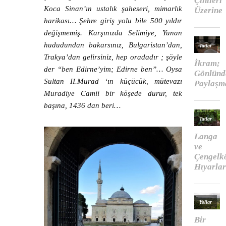
Koca Sinan’ın ustalık şaheseri, mimarlık
harikası… Şehre giriş yolu bile 500 yıldır
değişmemiş. Karşınızda Selimiye, Yunan
hududundan bakarsınız, Bulgaristan’dan,
Trakya’dan gelirsiniz, hep oradadır ; şöyle
der “ben Edirne’yim; Edirne ben”… Oysa
Sultan II.Murad ‘ın küçücük, mütevazı
Muradiye Camii bir köşede durur, tek
başına, 1436 dan beri…