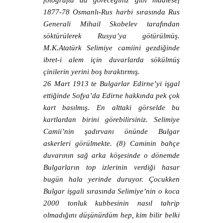
fotoğrafta da göreceğiniz gibi maalesef
1877-78 Osmanlı-Rus harbi sırasında Rus
Generali Mihail Skobelev tarafından
söktürülerek Rusya’ya götürülmüş.
M.K.Atatürk Selimiye camiini gezdiğinde
ibret-i alem için duvarlarda sökülmüş
çinilerin yerini boş bıraktırmış.
26 Mart 1913 te Bulgarlar Edirne’yi işgal
ettiğinde Sofya’da Edirne hakkında pek çok
kart basılmış. En alttaki görselde bu
kartlardan birini görebilirsiniz. Selimiye
Camii’nin şadırvanı önünde Bulgar
askerleri görülmekte. (8) Caminin bahçe
duvarının sağ arka köşesinde o dönemde
Bulgarların top izlerinin verdiği hasar
bugün hala yerinde duruyor. Çocukken
Bulgar işgali sırasında Selimiye’nin o koca
2000 tonluk kubbesinin nasıl tahrip
olmadığını düşünürdüm hep, kim bilir belki