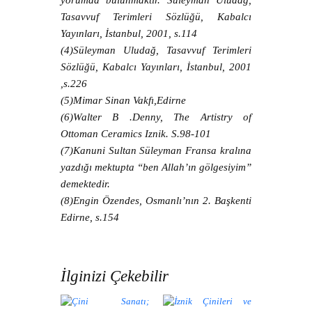
yorumda bulunmaktır. Süleyman Uludağ,
Tasavvuf Terimleri Sözlüğü, Kabalcı
Yayınları, İstanbul, 2001, s.114
(4)Süleyman Uludağ, Tasavvuf Terimleri
Sözlüğü, Kabalcı Yayınları, İstanbul, 2001
,s.226
(5)Mimar Sinan Vakfı,Edirne
(6)Walter B .Denny, The Artistry of
Ottoman Ceramics Iznik. S.98-101
(7)Kanuni Sultan Süleyman Fransa kralına
yazdığı mektupta “ben Allah’ın gölgesiyim”
demektedir.
(8)Engin Özendes, Osmanlı’nın 2. Başkenti
Edirne, s.154
İlginizi Çekebilir