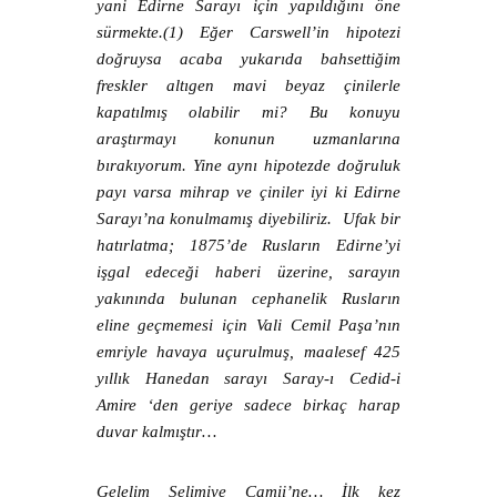
yani Edirne Sarayı için yapıldığını öne
sürmekte.(1) Eğer Carswell’in hipotezi
doğruysa acaba yukarıda bahsettiğim
freskler altıgen mavi beyaz çinilerle
kapatılmış olabilir mi? Bu konuyu
araştırmayı konunun uzmanlarına
bırakıyorum. Yine aynı hipotezde doğruluk
payı varsa mihrap ve çiniler iyi ki Edirne
Sarayı’na konulmamış diyebiliriz. Ufak bir
hatırlatma; 1875’de Rusların Edirne’yi
işgal edeceği haberi üzerine, sarayın
yakınında bulunan cephanelik Rusların
eline geçmemesi için Vali Cemil Paşa’nın
emriyle havaya uçurulmuş, maalesef 425
yıllık Hanedan sarayı Saray-ı Cedid-i
Amire ‘den geriye sadece birkaç harap
duvar kalmıştır…
Gelelim Selimiye Camii’ne… İlk kez