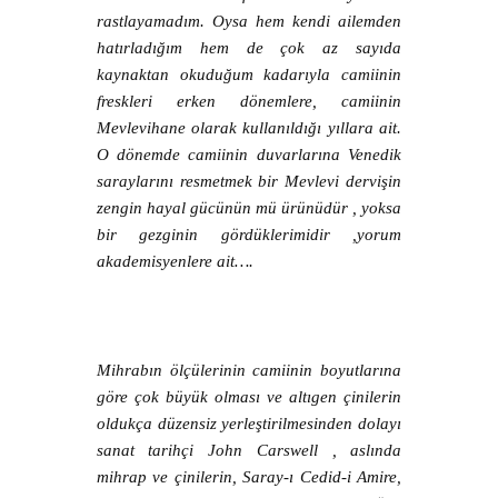
rastlayamadım. Oysa hem kendi ailemden
hatırladığım hem de çok az sayıda
kaynaktan okuduğum kadarıyla camiinin
freskleri erken dönemlere, camiinin
Mevlevihane olarak kullanıldığı yıllara ait.
O dönemde camiinin duvarlarına Venedik
saraylarını resmetmek bir Mevlevi dervişin
zengin hayal gücünün mü ürünüdür , yoksa
bir gezginin gördüklerimidir ,yorum
akademisyenlere ait….
Mihrabın ölçülerinin camiinin boyutlarına
göre çok büyük olması ve altıgen çinilerin
oldukça düzensiz yerleştirilmesinden dolayı
sanat tarihçi John Carswell , aslında
mihrap ve çinilerin, Saray-ı Cedid-i Amire,