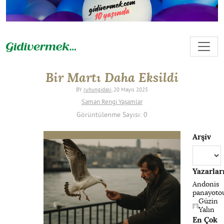
Bir Martı Daha Eksildi
BY
ruhungidasi
, 20 Mayıs 2025
Saman Rengi Yaşamlar
Görüntülenme Sayısı: 0
Arşiv
Arşiv
Yazarlar
Andonis
panayoto
Güzin
Yalın
En Çok