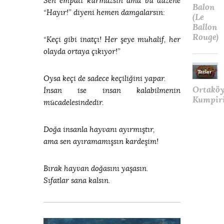
Sen empati kurmazsın ama bu düzene
“Hayır!” diyeni hemen damgalarsın:
“Keçi gibi inatçı! Her şeye muhalif, her
olayda ortaya çıkıyor!”
Oysa keçi de sadece keçiliğini yapar.
İnsan ise insan kalabilmenin
mücadelesindedir.
Doğa insanla hayvanı ayırmıştır,
ama sen ayıramamışsın kardeşim!
Bırak hayvan doğasını yaşasın.
Sıfatlar sana kalsın.