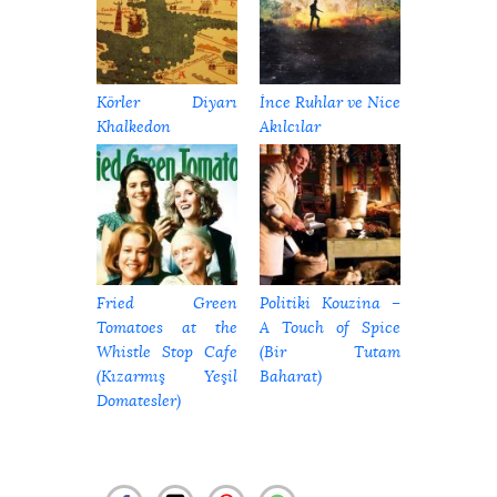
Körler Diyarı
İnce Ruhlar ve Nice
Khalkedon
Akılcılar
Fried Green
Politiki Kouzina –
Tomatoes at the
A Touch of Spice
Whistle Stop Cafe
(Bir Tutam
(Kızarmış Yeşil
Baharat)
Domatesler)