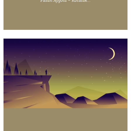
Füsun Aygölü – Kötülük…