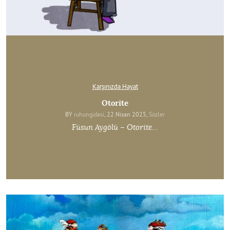
Karşınızda Hayat
Otorite
BY
ruhungidasi
, 22 Nisan 2025,
Sözler
Füsun Aygölü – Otorite…