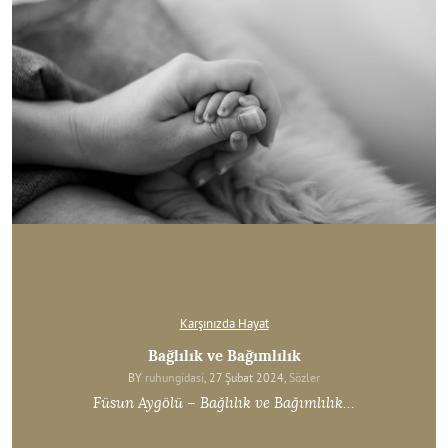
Karşınızda Hayat
Bağlılık ve Bağımlılık
BY
ruhungidasi
, 27 Şubat 2024,
Sözler
Füsun Aygölü – Bağlılık ve Bağımlılık…