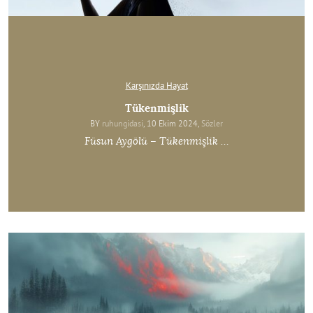
Karşınızda Hayat
Tükenmişlik
BY
ruhungidasi
, 10 Ekim 2024,
Sözler
Füsun Aygölü – Tükenmişlik …