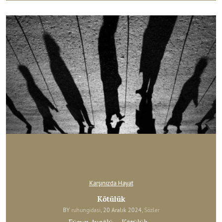
Karşınızda Hayat
Kötülük
BY
ruhungidasi
, 20 Aralık 2024,
Sözler