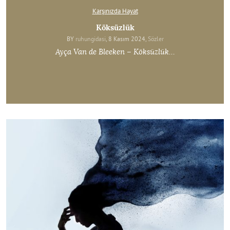
Karşınızda Hayat
Köksüzlük
BY
ruhungidasi
, 8 Kasım 2024,
Sözler
Ayça Van de Bleeken – Köksüzlük…