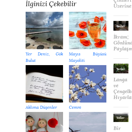
İlginizi Çekebilir
Yer Deniz, Gök
Mayıs Büyüsü
Bulut
Mayoliti
Aklıma Düşenler
Cemre