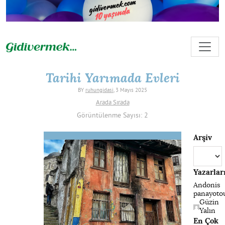
Tarihi Yarımada Evleri
BY
ruhungidasi
, 3 Mayıs 2025
Arada Sırada
Görüntülenme Sayısı: 2
Arşiv
Arşiv
Yazarlar
Andonis
panayoto
Güzin
Yalın
En Çok