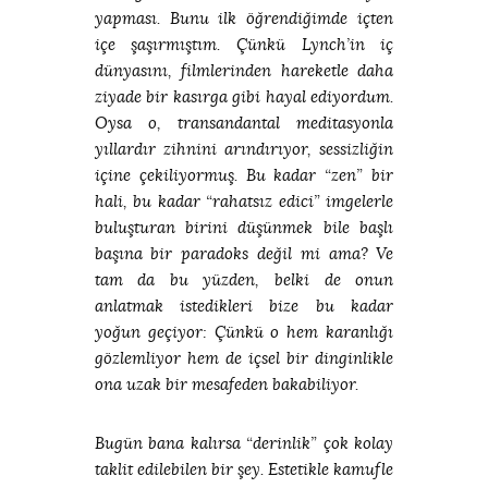
yapması. Bunu ilk öğrendiğimde içten
içe şaşırmıştım. Çünkü Lynch’in iç
dünyasını, filmlerinden hareketle daha
ziyade bir kasırga gibi hayal ediyordum.
Oysa o, transandantal meditasyonla
yıllardır zihnini arındırıyor, sessizliğin
içine çekiliyormuş. Bu kadar “zen” bir
hali, bu kadar “rahatsız edici” imgelerle
buluşturan birini düşünmek bile başlı
başına bir paradoks değil mi ama? Ve
tam da bu yüzden, belki de onun
anlatmak istedikleri bize bu kadar
yoğun geçiyor: Çünkü o hem karanlığı
gözlemliyor hem de içsel bir dinginlikle
ona uzak bir mesafeden bakabiliyor.
Bugün bana kalırsa “derinlik” çok kolay
taklit edilebilen bir şey. Estetikle kamufle