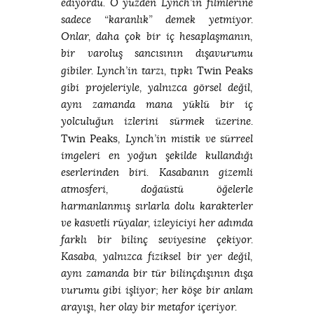
ediyordu. O yüzden Lynch’in filmlerine
sadece “karanlık” demek yetmiyor.
Onlar, daha çok bir iç hesaplaşmanın,
bir varoluş sancısının dışavurumu
Twin Peaks
gibiler. Lynch’in tarzı, tıpkı
gibi projeleriyle, yalnızca görsel değil,
aynı zamanda mana yüklü bir iç
yolculuğun izlerini sürmek üzerine.
Twin Peaks
, Lynch’in mistik ve sürreel
imgeleri en yoğun şekilde kullandığı
eserlerinden biri. Kasabanın gizemli
atmosferi, doğaüstü öğelerle
harmanlanmış sırlarla dolu karakterler
ve kasvetli rüyalar, izleyiciyi her adımda
farklı bir bilinç seviyesine çekiyor.
Kasaba, yalnızca fiziksel bir yer değil,
aynı zamanda bir tür bilinçdışının dışa
vurumu gibi işliyor; her köşe bir anlam
arayışı, her olay bir metafor içeriyor.