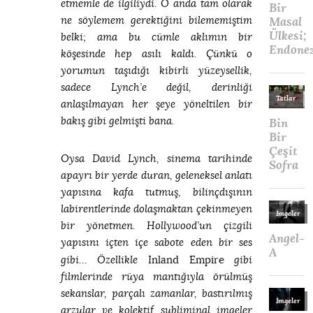
etmemle de ilgiliydi. O anda tam olarak
ne söylemem gerektiğini bilememiştim
belki; ama bu cümle aklımın bir
köşesinde hep asılı kaldı. Çünkü o
yorumun taşıdığı kibirli yüzeysellik,
sadece Lynch’e değil, derinliği
anlaşılmayan her şeye yöneltilen bir
bakış gibi gelmişti bana.
Oysa David Lynch, sinema tarihinde
apayrı bir yerde duran, geleneksel anlatı
yapısına kafa tutmuş, bilinçdışının
labirentlerinde dolaşmaktan çekinmeyen
bir yönetmen. Hollywood’un çizgili
yapısını içten içe sabote eden bir ses
Inland Empire
gibi… Özellikle
gibi
filmlerinde rüya mantığıyla örülmüş
sekanslar, parçalı zamanlar, bastırılmış
arzular ve kolektif subliminal imgeler