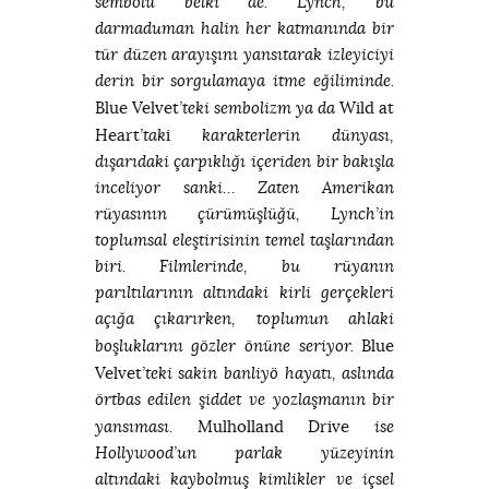
sembolü belki de. Lynch, bu
darmaduman halin her katmanında bir
tür düzen arayışını yansıtarak izleyiciyi
derin bir sorgulamaya itme eğiliminde.
Blue Velvet
Wild at
’teki sembolizm ya da
Heart
i
’tak
karakterlerin dünyası,
dışarıdaki çarpıklığı içeriden bir bakışla
inceliyor sanki… Zaten Amerikan
rüyasının çürümüşlüğü, Lynch’in
toplumsal eleştirisinin temel taşlarından
biri. Filmlerinde, bu rüyanın
parıltılarının altındaki kirli gerçekleri
açığa çıkarırken, toplumun ahlaki
Blue
boşluklarını gözler önüne seriyor.
Velvet
’teki sakin banliyö hayatı, aslında
örtbas edilen şiddet ve yozlaşmanın bir
Mulholland Drive
yansıması.
ise
Hollywood’un parlak yüzeyinin
altındaki kaybolmuş kimlikler ve içsel