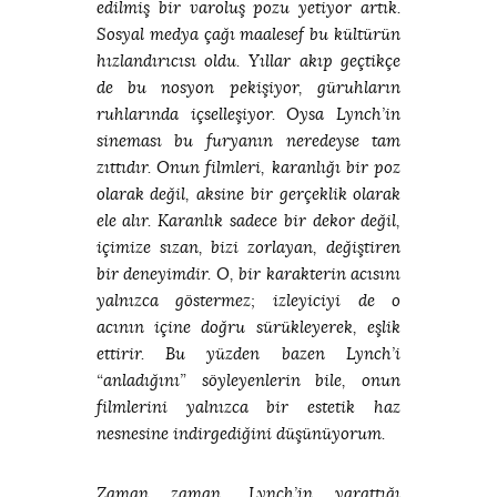
edilmiş bir varoluş pozu yetiyor artık.
Sosyal medya çağı maalesef bu kültürün
hızlandırıcısı oldu. Yıllar akıp geçtikçe
de bu nosyon pekişiyor, güruhların
ruhlarında içselleşiyor. Oysa Lynch’in
sineması bu furyanın neredeyse tam
zıttıdır. Onun filmleri, karanlığı bir poz
olarak değil, aksine bir gerçeklik olarak
ele alır. Karanlık sadece bir dekor değil,
içimize sızan, bizi zorlayan, değiştiren
bir deneyimdir. O, bir karakterin acısını
yalnızca göstermez; izleyiciyi de o
acının içine doğru sürükleyerek, eşlik
ettirir. Bu yüzden bazen Lynch’i
“anladığını” söyleyenlerin bile, onun
filmlerini yalnızca bir estetik haz
nesnesine indirgediğini düşünüyorum.
Zaman zaman, Lynch’in yarattığı