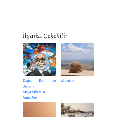
İlginizi Çekebilir
Doğa, Ruh ve
Mardin
Sinema:
Miyazaki’nin
fısıltıları