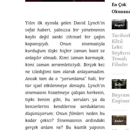
En Çok
Okunana
Yılın ilk ayında gelen David Lynch’in
vefat haberi, yalnızca bir yönetmenin
kaybı değil sanki zihinsel bir çağın
kapanışıydı. Onun sinemasıyla
kurduğum ilişki hiçbir zaman basit ve
anlaşılır olmadı. Kimi zaman karmaşık,
kimi zaman sersemleticiydi. Birçok kez
ne izlediğimi tam olarak anlayamadım.
Ancak tam da o “yorumlama” hali, bir
tür içsel etkilenmeye dönüştü. Lynch’in
sinemasını hissetmeye çalışan herkesin,
tıpkı benim gibi, bu soruları ya da
benzerlerini kendilerine sorduklarını
düşünüyorum: Onun filmleri neden bu
kadar çekici? Sinemasının ardındaki
gerçek anlam ne? Bu kaotik yapının