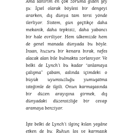
Ama sanırım en çok zoruma giden şey
şu: İçsel olarak böylesi bir dengeyi
ararken, dış dünya tam tersi yönde
ilerliyor. Sistem, gün geçtikçe daha
mekanik, daha tepkisiz, daha yabancı
bir hale evriliyor. Hem ülkemizde hem
de genel manada dünyada bu böyle.
İnsan, huzuru bir kenara bırak, nefes
alacak alan bile bulmakta zorlanıyor. Ve
belki de Lynch’i bu kadar “anlamaya
çalışma” çabam, aslında içimdeki o
büyük uyumsuzluğu yumuşatma
isteğimle de ilgili. Onun karmaşasında
bir düzen arayışına girmek, dış
dünyadaki düzensizliğe bir cevap
aramaya benziyor.
İşte belki de Lynch’i ilginç kılan yegâne
etken de bu: Ruhun loş ve karmaşık