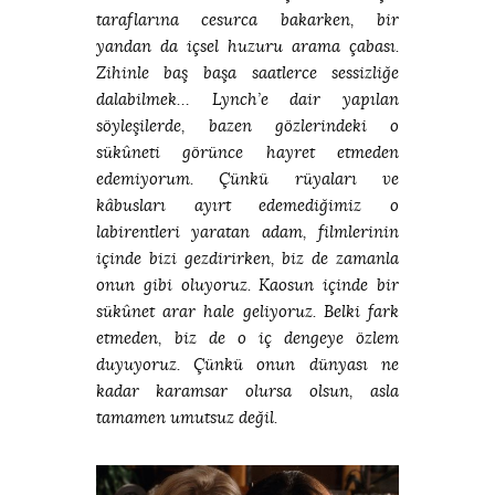
taraflarına cesurca bakarken, bir
yandan da içsel huzuru arama çabası.
Zihinle baş başa saatlerce sessizliğe
dalabilmek… Lynch’e dair yapılan
söyleşilerde, bazen gözlerindeki o
sükûneti görünce hayret etmeden
edemiyorum. Çünkü rüyaları ve
kâbusları ayırt edemediğimiz o
labirentleri yaratan adam, filmlerinin
içinde bizi gezdirirken, biz de zamanla
onun gibi oluyoruz. Kaosun içinde bir
sükûnet arar hale geliyoruz. Belki fark
etmeden, biz de o iç dengeye özlem
duyuyoruz. Çünkü onun dünyası ne
kadar karamsar olursa olsun, asla
tamamen umutsuz değil.