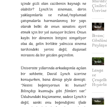
içinde gizli olan cazibenin kaynağı ne
olabilir? Lynch’in sineması, derin
yaklaşımlarla ve ruhsal/toplumsal
çatışmalarla harmanlanmış bir yapı
olarak belki de onun sanatını ayırt
etmek için bir yol sunuyor bizlere. Onun
kaybı bir dönemin bitişini simgeliyor
olsa da, gelin birlikte yalnızca sinema
tarihindeki yerini değil, düşünsel
mirasını da bir gözden geçirelim.
Üniversite yıllarında arkadaşımla açılan
bir sohbette, David Lynch üzerine
konuşurken, bana dönüp şöyle demişti:
“Nesini beğeniyorsun ki bunun?
Bilinçdışı kusmuğu gibi filmleri var.”
Üslubundaki küçümseme, sadece Lynch’e
değil, sanki onu beğendiğimi ifade