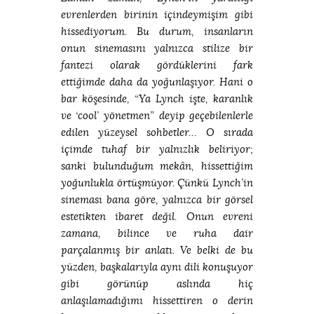
evrenlerden birinin içindeymişim gibi
hissediyorum. Bu durum, insanların
onun sinemasını yalnızca stilize bir
fantezi olarak gördüklerini fark
ettiğimde daha da yoğunlaşıyor. Hani o
bar köşesinde, “Ya Lynch işte, karanlık
ve ‘cool’ yönetmen” deyip geçebilenlerle
edilen yüzeysel sohbetler… O sırada
içimde tuhaf bir yalnızlık beliriyor;
sanki bulunduğum mekân, hissettiğim
yoğunlukla örtüşmüyor. Çünkü Lynch’in
sineması bana göre, yalnızca bir görsel
estetikten ibaret değil. Onun evreni
zamana, bilince ve ruha dair
parçalanmış bir anlatı. Ve belki de bu
yüzden, başkalarıyla aynı dili konuşuyor
gibi görünüp aslında hiç
anlaşılamadığımı hissettiren o derin